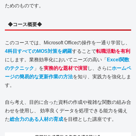
ためのものです。
◆コース概要◆
このコースでは、Microsoft Officeの操作を一通り学習し、
4科目すべてのMOS対策を網羅
することで
転職活動を有利
にします。業務効率化においてニーズの高い「
Excel関数
のテクニック
」を
実務的な題材で演習
し、さらに
ホームペ
ージの簡易的な更新作業の方法
を知り、実践力を強化しま
す。
自ら考え、目的に合った資料の作成や複雑な関数の組み合
わせを使用し、 効率良くデータを処理できる能力を備え
た
総合力のある人材の育成
を目標とした講座です。