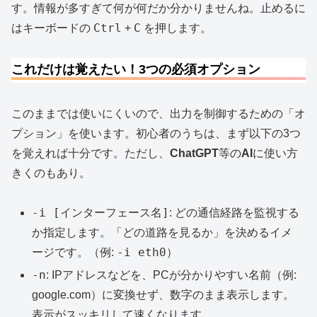
す。情報が多すぎて何が何だか分かりませんね。止めるに
Ctrl
C
はキーボードの
+
を押します。
これだけは覚えたい！3つの必須オプション
このままでは使いにくいので、出力を制御するための「オ
プション」を使います。初心者のうちは、まず以下の3つ
を覚えれば十分です。ただし、
ChatGPT
等の
AI
に使い方
きくのもあり。
-i [インターフェース名]
: どの通信経路を監視する
か指定します。「どの道路を見るか」を決めるイメ
-i eth0
ージです。（例:
）
-n
: IPアドレスなどを、PCが分かりやすい名前（例:
google.com）に変換せず、数字のまま表示します。
表示がスッキリして速くなります。