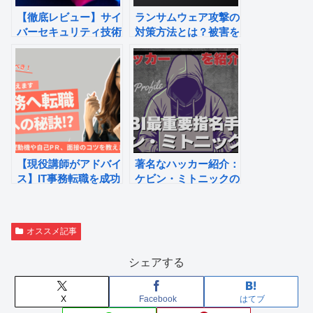
【徹底レビュー】サイ
ランサムウェア攻撃の
バーセキュリティ技術
対策方法とは？被害を
者育成コースの評判、
防ぐ防止策と感染後の
受講生の声やカリキュ
対策
ラム
【現役講師がアドバイ
著名なハッカー紹介：
ス】IT事務転職を成功
ケビン・ミトニックの
させる志望動機や自己
光と影【FBI最重要指
PR・面接のコツを教
名手配犯からセキュリ
えます！
ティ界のレジェンド
オススメ記事
へ】
シェアする
X
Facebook
はてブ