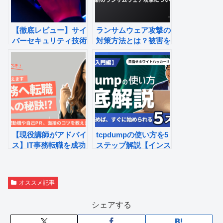
【徹底レビュー】サイ
ランサムウェア攻撃の
バーセキュリティ技術
対策方法とは？被害を
者育成コースの評判、
防ぐ防止策と感染後の
受講生の声やカリキュ
対策
ラム
【現役講師がアドバイ
tcpdumpの使い方を5
ス】IT事務転職を成功
ステップ解説【インス
させる志望動機や自己
トール～パケットキャ
PR・面接のコツを教
プチャ実践】
えます！
オススメ記事
シェアする