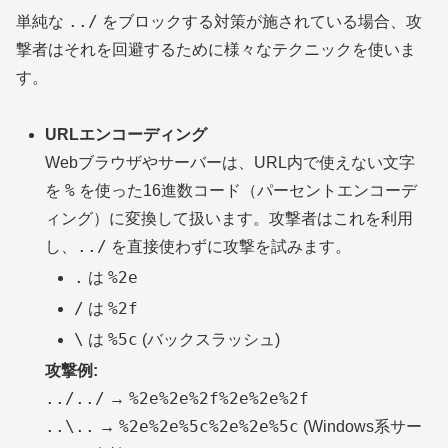
../
単純な
をブロックする対策が施されている場合、攻
撃者はそれを回避するために様々なテクニックを使いま
す。
URLエンコーディング
Webブラウザやサーバーは、URL内で使えない文字
%
を
を使った16進数コード（パーセントエンコーデ
ィング）に変換して扱います。攻撃者はこれを利用
../
し、
を直接使わずに攻撃を試みます。
.
%2e
は
/
%2f
は
\
%5c
は
(バックスラッシュ)
攻撃例:
../../
%2e%2e%2f%2e%2e%2f
→
..\..
%2e%2e%5c%2e%2e%5c
→
(Windows系サー