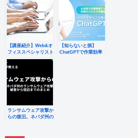
【講座紹介】Web&オ
【知らないと損】
フィススペシャリスト
ChatGPTで作業効率
養成科5月 のご紹
UP！たった2時間で未
介！【離職者等再就職
来のスキルをゲット！
訓練】
ランサムウェア攻撃か
らの復旧。ネバダ州の
事例を読んで