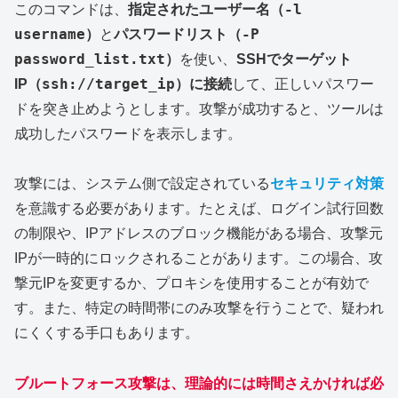
-l
このコマンドは、
指定されたユーザー名（
username
-P
）
と
パスワードリスト（
password_list.txt
）
を使い、
SSHでターゲット
ssh://target_ip
IP（
）に接続
して、正しいパスワー
ドを突き止めようとします。攻撃が成功すると、ツールは
成功したパスワードを表示します。
攻撃には、システム側で設定されている
セキュリティ対策
を意識する必要があります。たとえば、ログイン試行回数
の制限や、IPアドレスのブロック機能がある場合、攻撃元
IPが一時的にロックされることがあります。この場合、攻
撃元IPを変更するか、プロキシを使用することが有効で
す。また、特定の時間帯にのみ攻撃を行うことで、疑われ
にくくする手口もあります。
ブルートフォース攻撃は
、
理論的には時間さえかければ必