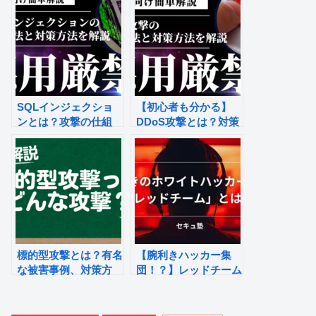
SQLインジェクショ
【初心者も分かる】
ンとは？攻撃の仕組
DDoS攻撃とは？対策
み、対策、被害事例を
方法や攻撃の仕組みを
解説！
解説
標的型攻撃とは？有名
【腕利きハッカー集
な被害事例、対策方
団！？】レッドチーム
法、仕組みや手口を解
とは？基礎知識や事例
説！
を紹介