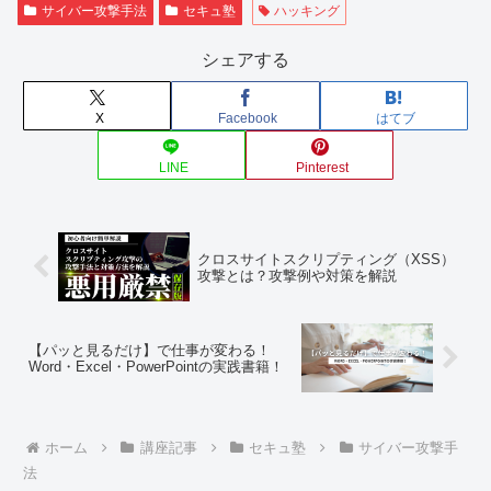
サイバー攻撃手法
セキュ塾
ハッキング
シェアする
X
Facebook
はてブ
LINE
Pinterest
クロスサイトスクリプティング（XSS）
攻撃とは？攻撃例や対策を解説
【パッと見るだけ】で仕事が変わる！
Word・Excel・PowerPointの実践書籍！
ホーム
講座記事
セキュ塾
サイバー攻撃手
法