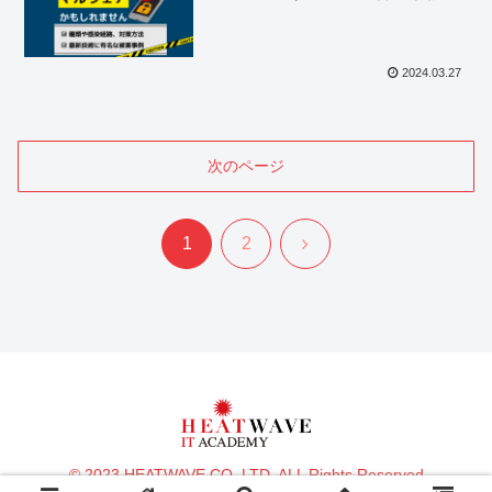
2024.03.27
次のページ
次
1
2
へ
© 2023 HEATWAVE CO.,LTD. ALL Rights Reserved