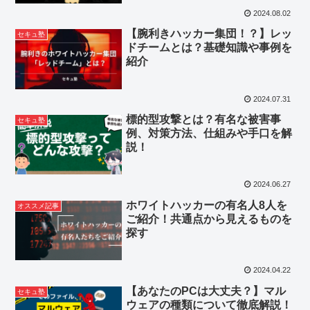
2024.08.02
【腕利きハッカー集団！？】レッ
セキュ塾
ドチームとは？基礎知識や事例を
紹介
2024.07.31
標的型攻撃とは？有名な被害事
セキュ塾
例、対策方法、仕組みや手口を解
説！
2024.06.27
ホワイトハッカーの有名人8人を
オススメ記事
ご紹介！共通点から見えるものを
探す
2024.04.22
【あなたのPCは大丈夫？】マル
セキュ塾
ウェアの種類について徹底解説！