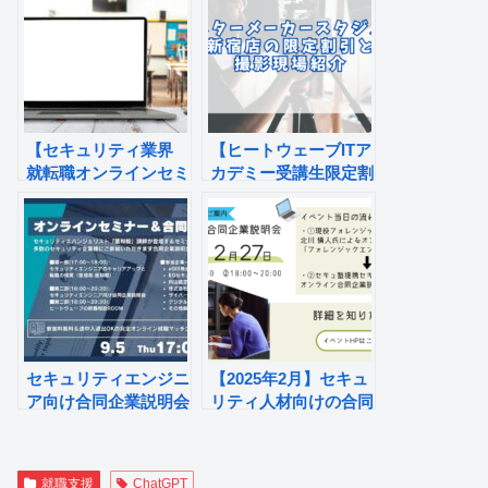
【セキュリティ業界
【ヒートウェーブITア
就転職オンラインセミ
カデミー受講生限定割
ナー＆セキュリティ人
引】証明写真をプロに
材向け就職・転職オン
撮ってもらおう【スタ
ライン合同企業】
ーメーカースタジオ
新宿店】
セキュリティエンジニ
【2025年2月】セキュ
ア向け合同企業説明会
リティ人材向けの合同
＆転職セミナーを開
企業説明会を開催しま
催！
す
就職支援
ChatGPT