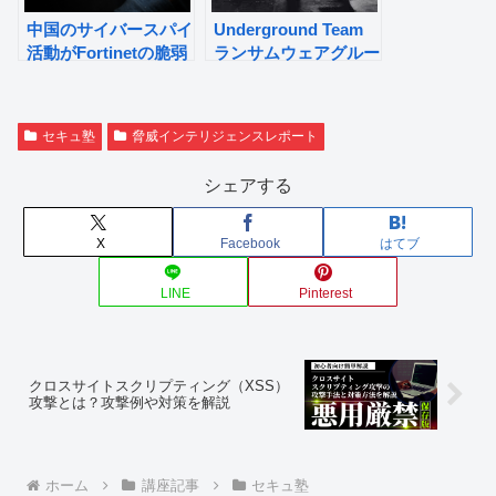
中国のサイバースパイ
Underground Team
活動がFortinetの脆弱
ランサムウェアグルー
性（CVE-2022-
プについて
42475）を悪用。思っ
ていたよりも広範囲。
セキュ塾
脅威インテリジェンスレポート
シェアする
X
Facebook
はてブ
LINE
Pinterest
クロスサイトスクリプティング（XSS）
攻撃とは？攻撃例や対策を解説
ホーム
講座記事
セキュ塾