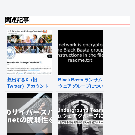
関連記事:
頻出するX（旧
Black Basta ランサム
Twitter）アカウント
ウェアグループについ
乗っ取り
て