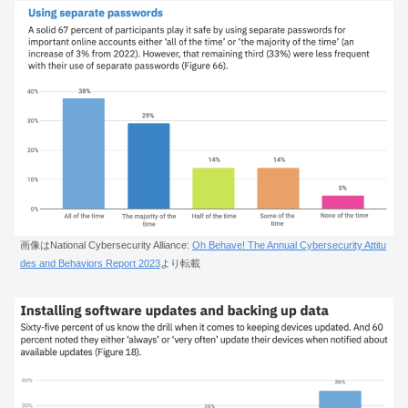
画像はNational Cybersecurity Alliance:
Oh Behave! The Annual Cybersecurity Attitu
des and Behaviors Report 2023
より転載