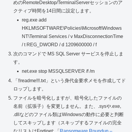
めのRemoteDesktop/TerminalServerセッションのア
クティブ時間を14日間に設定します。
reg.exe add
HKLM\SOFTWARE\Policies\Microsoft\Windows
NT\Terminal Services / v MaxDisconnectionTime
/ t REG_DWORD / d 1209600000 / f
次のコマンドで MS SQL Server サービスを停止しま
す。
net.exe stop MSSQLSERVER /f /m
「!!readme!!!.txt」という身代金要求メモを作成してド
ロップします。
ファイルを暗号化しますが、暗号化したファイルの
名前（拡張子）を変更しません。また、.sysや.exe,
.dllなどのファイル類はWindowsの動作に必要と判断
してスキップします（スキップするファイルの完全
なリストはFortinet: 「
Ransomware Roundup –