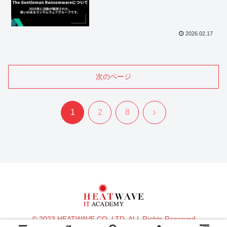
2026.02.17
次のページ
次
1
2
8
へ
© 2023 HEATWAVE CO.,LTD. ALL Rights Reserved