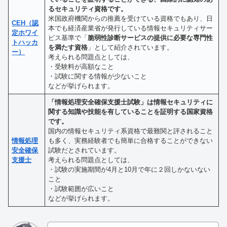
るセキュリティ資格です。
米国政府機関からの推薦を受けている資格でもあり、日
CEH（認
本でも経済産業省が発行している情報セキュリティサー
定ホワイ
ビス基準で「
脆弱性診断サービスの提供に必要な専門性
トハッカ
を満たす資格
」として紹介されています。
ー）
考えられる問題点としては、
・受験料が高額なこと
・試験に関する情報が少ないこと
などが挙げられます。
「情報処理安全確保支援士試験」は情報セキュリティに
関する知識や技能を有していることを証明する国家資格
です。
国内の情報セキュリティ系資格で最難関と評されること
情報処理
も多く、実務経験者でも簡単に合格することができない
安全確保
試験だとされています。
支援士
考えられる問題点としては、
・試験の実施期間が4月と10月で年に２回しかないない
こと
・試験範囲が広いこと
などが挙げられます。