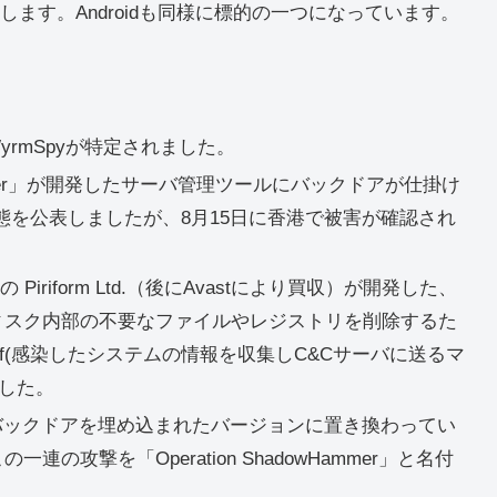
ます。Androidも同様に標的の一つになっています。
WyrmSpyが特定されました。
omputer」が開発したサーバ管理ツールにバックドアが仕掛け
態を公表しましたが、8月15日に香港で被害が確認され
イギリスの Piriform Ltd.（後にAvastにより買収）が開発した、
、ハードディスク内部の不要なファイルやレジストリを削除するた
oxif(感染したシステムの情報を収集しC&Cサーバに送るマ
した。
Utilityがバックドアを埋め込まれたバージョンに置き換わってい
一連の攻撃を「Operation ShadowHammer」と名付