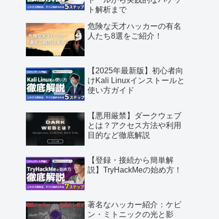
ト解析まで
危険な天才ハッカーの有名
人たち8選をご紹介！
【2025年最新版】初心者向
けKali Linuxインストールと
使い方ガイド
【悪用厳禁】ダークウェブ
とは？アクセス方法や利用
目的など徹底解説
【登録・接続から簡単解
説】TryHackMeの始め方！
著名なハッカー紹介：ケビ
ン・ミトニックの光と影