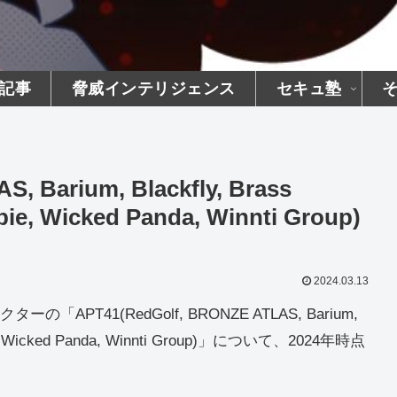
記事
脅威インテリジェンス
セキュ塾
, Barium, Blackfly, Brass
pie, Wicked Panda, Winnti Group)
2024.03.13
41(RedGolf, BRONZE ATLAS, Barium,
elpie, Wicked Panda, Winnti Group)」について、2024年時点