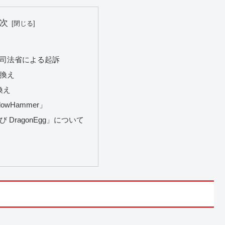
次
米国司法省による起訴
き換え
換え
adowHammer」
び DragonEgg」について