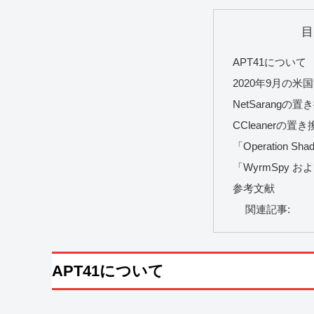
目
APT41について
2020年9月の
NetSarangの置
CCleanerの置き
「Operation Sh
「WyrmSpy およ
参考文献
関連記事:
APT41について