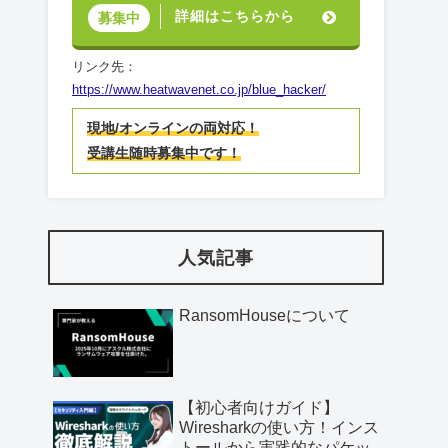
詳細はこちらから
募集中
リンク先：
https://www.heatwavenet.co.jp/blue_hacker/
現地/オンラインの両対応！
受講生随時募集中です！
人気記事
RansomHouseについて
【初心者向けガイド】
Wiresharkの使い方！インス
トールから実践的なパケッ