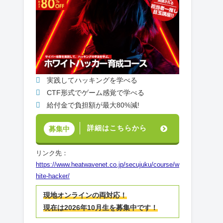
実践してハッキングを学べる
CTF形式でゲーム感覚で学べる
給付金で負担額が最大80%減!
詳細はこちらから
募集中
リンク先：
https://www.heatwavenet.co.jp/secujuku/course/w
hite-hacker/
現地オンラインの両対応！
現在は2026年10月生を募集中です！