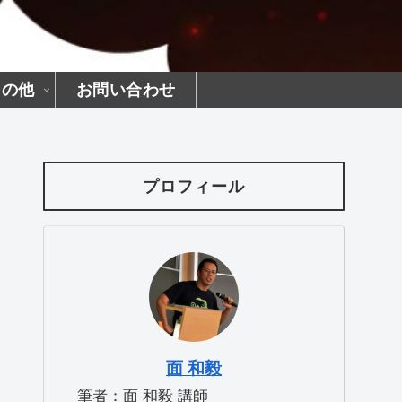
その他
お問い合わせ
プロフィール
面 和毅
筆者：面 和毅 講師