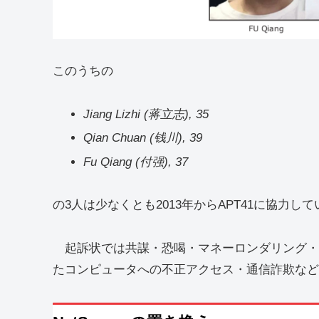
このうちの
Jiang Lizhi (蒋立志), 35
Qian Chuan (钱川), 39
Fu Qiang (付强), 37
の3人は少なくとも2013年からAPT41に協力し
起訴状では共謀・恐喝・マネーロンダリング・
たコンピュータへの不正アクセス・通信詐欺など