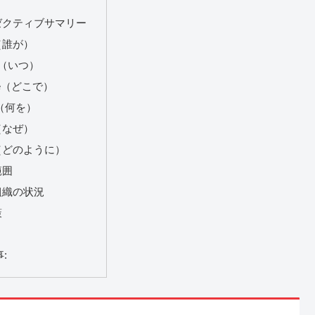
ゼクティブサマリー
（誰が）
n（いつ）
re（どこで）
t（何を）
（なぜ）
（どのように）
範囲
組織の状況
策
: