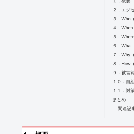
１．概要
２．エグ
３．Who
４．Whe
５．Whe
６．Wha
７．Why
８．How
９．被害
１０．自
１１．対
まとめ
関連記事