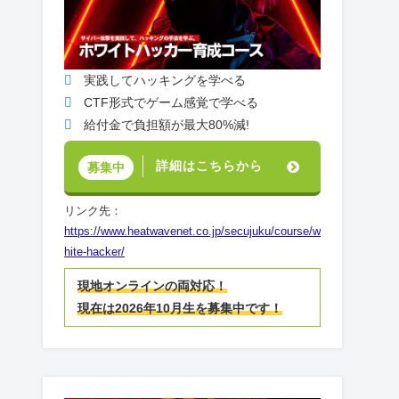
実践してハッキングを学べる
CTF形式でゲーム感覚で学べる
給付金で負担額が最大80%減!
詳細はこちらから
募集中
リンク先：
https://www.heatwavenet.co.jp/secujuku/course/w
hite-hacker/
現地オンラインの両対応！
現在は2026年10月生を募集中です！