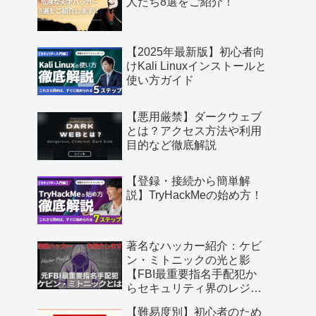
人たち8選をご紹介！
【2025年最新版】初心者向
けKali Linuxインストールと
使い方ガイド
【悪用厳禁】ダークウェブ
とは？アクセス方法や利用
目的など徹底解説
【登録・接続から簡単解
説】TryHackMeの始め方！
著名なハッカー紹介：ケビ
ン・ミトニックの光と影
【FBI最重要指名手配犯か
らセキュリティ界のレジェ
ンドへ】
【難易度別】初心者のため