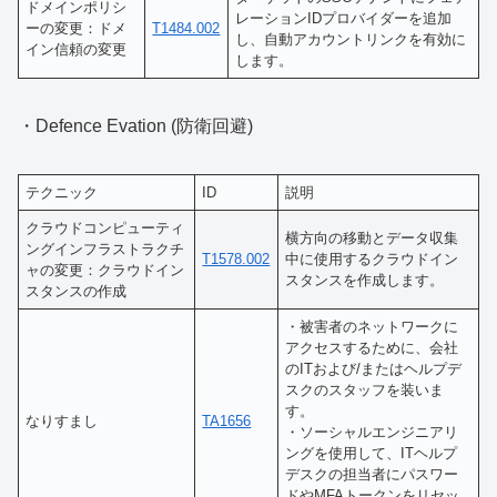
ドメインポリシ
レーションIDプロバイダーを追加
ーの変更：ドメ
T1484.002
し、自動アカウントリンクを有効に
イン信頼の変更
します。
・Defence Evation (防衛回避)
テクニック
ID
説明
クラウドコンピューティ
横方向の移動とデータ収集
ングインフラストラクチ
T1578.002
中に使用するクラウドイン
ャの変更：クラウドイン
スタンスを作成します。
スタンスの作成
・被害者のネットワークに
アクセスするために、会社
のITおよび/またはヘルプデ
スクのスタッフを装いま
す。
なりすまし
TA1656
・ソーシャルエンジニアリ
ングを使用して、ITヘルプ
デスクの担当者にパスワー
ドやMFAトークンをリセッ