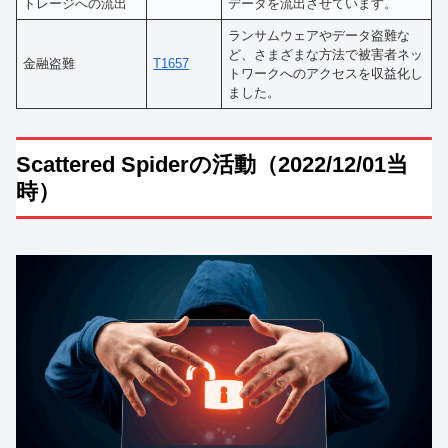
トレージへの流出
データを流出させています。
ランサムウェアやデータ盗難な
ど、さまざまな方法で被害者ネッ
金融盗難
T1657
トワークへのアクセスを収益化し
ました。
Scattered Spiderの活動（2022/12/01当
時）