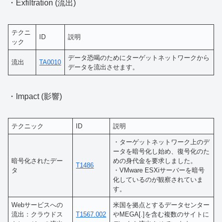
・Exfiltration (流出)
テクニ
ID
説明
ック
データ恐喝のためにターゲットネットワークから
流出
TA0010
データを流出させます。
・Impact (影響)
テクニック
ID
説明
・ターゲットネットワーク上のデ
ータを暗号化し始め、復号化のた
暗号化されたデー
めの身代金を要求しました。
T1486
タ
・VMware ESXiサーバーを暗号
化しているのが観察されていま
す。
Webサービスへの
米国を拠点とするデータセンター
流出：クラウドス
T1567.002
やMEGA[.]を含む複数のサイトに