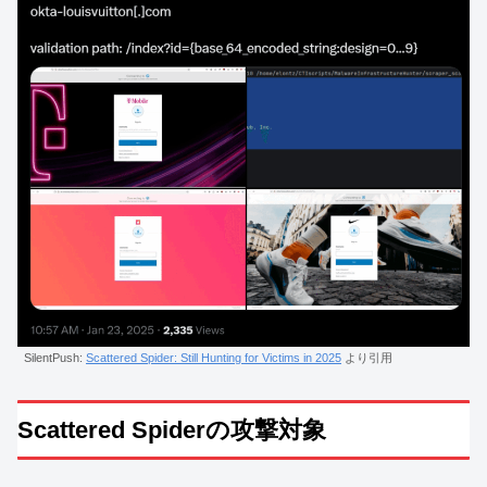
SilentPush:
Scattered Spider: Still Hunting for Victims in 2025
より引用
Scattered Spiderの攻撃対象