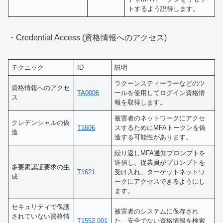
トするよう説得します。
・Credential Access (資格情報へのアクセス)
テクニック
ID
説明
ラクーンスティーラーなどのツ
資格情報へのアクセ
TA0006
ールを使用してログイン資格情
ス
報を取得します。
被害者のネットワークにアクセ
クレデンシャルの偽
T1606
スするためにMFAトークンを偽
造
造する可能性があります。
繰り返しMFA通知プロンプトを
送信し、従業員がプロンプトを
多要素認証要求の生
T1621
受け入れ、ターゲットネットワ
成
ークにアクセスできるようにし
ます。
セキュリティで保護
被害者のシステムに保存され
されていない資格情
T1552.001
た、安全でない資格情報を検索