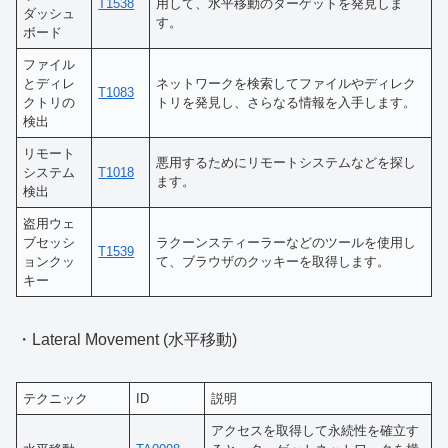
T1538
用して、水平移動のターゲットを発見しま
ダッシュ
す。
ボード
ファイル
とディレ
ネットワークを検索してファイルやディレク
T1083
クトリの
トリを発見し、さらなる情報を入手します。
検出
リモート
悪用するためにリモートシステムなどを探し
システム
T1018
ます。
検出
盗用ウェ
ブセッシ
ラクーンスティーラーなどのツールを使用し
T1539
ョンクッ
て、ブラウザのクッキーを取得します。
キー
・Lateral Movement (水平移動)
テクニック
ID
説明
アクセスを取得して永続性を確立す