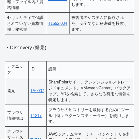
報：ファイル内の資
します。
格情報
セキュリティで保護
被害者のシステムに保存され
されていない資格情
T1552.004
た、安全でない秘密鍵を検索し
報：秘密鍵
ます。
・Discovery (発見)
テクニッ
ID
説明
ク
SharePointサイト、クレデンシャルストレー
ジドキュメント、VMware vCenter、バックア
発見
TA0007
ップ、ADを検索して、さらなる有用な情報を
特定します。
ブラウザのヒストリーを取得するためにツー
ブラウザ
T1217
ル（例：ラクーンスティーラー）を使用しま
情報検出
す。
クラウド
AWSシステムマネージャーインベントリを利
サービス