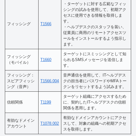
・ターゲットに対する広範なフィッ
シングの試みを使用して、初期アク
セスに使用できる情報を取得しま
す。
フィッシング
T1566
・ヘルプデスクのスタッフを装い、
従業員に商用のリモートアクセスツ
ールをインストールするよう指示し
ます。
ターゲットにスミッシングとして知
フィッシング
T1660
られるSMSメッセージを送信しま
（モバイル）
す。
フィッシング：
音声通信を使用して、ITヘルプデス
スピアフィッシ
T1566.004
クの担当者にパスワードやMFAトー
ング（音声）
クンをリセットするよう試みます。
ターゲット組織にアクセスするため
信頼関係
T1199
に、契約したITヘルプデスクの信頼
関係を悪用します。
有効なドメインアカウントにアクセ
有効なドメイン
T1078.002
スして、対象の組織への初期アクセ
アカウント
スを取得します。