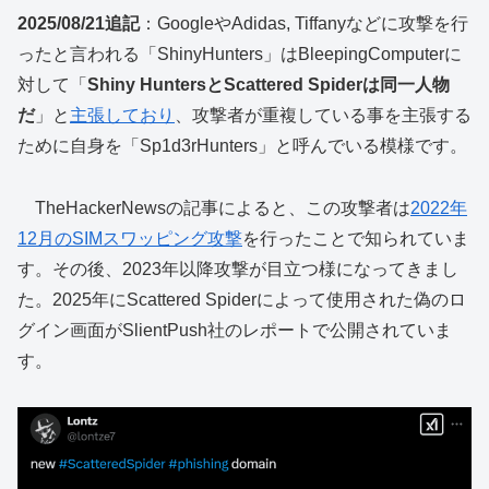
2025/08/21追記
：GoogleやAdidas, Tiffanyなどに攻撃を行
ったと言われる「ShinyHunters」はBleepingComputerに
対して「
Shiny HuntersとScattered Spiderは同一人物
だ
」と
主張しており
、攻撃者が重複している事を主張する
ために自身を「Sp1d3rHunters」と呼んでいる模様です。
TheHackerNewsの記事によると、この攻撃者は
2022年
12月のSIMスワッピング攻撃
を行ったことで知られていま
す。その後、2023年以降攻撃が目立つ様になってきまし
た。2025年にScattered Spiderによって使用された偽のロ
グイン画面がSlientPush社のレポートで公開されていま
す。