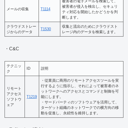
被害者の電子メールを検索して、
被害者が侵入を検出し、セキュリ
メールの収集
T1114
ティ対応を開始したかどうかを判
断します。
クラウドストレー
収集と流出のためにクラウドスト
T1530
ジからのデータ
レージ内のデータを検索します。
・C&C
テクニッ
ID
説明
ク
・従業員に商用のリモートアクセスツールを実
行するように指示し、それによって被害者のネ
リモート
ットワークへのアクセスとコマンドと制御を可
アクセス
T1219
能にします。
ソフトウ
・サードパーティのソフトウェアを活用して、
ェア
ターゲット組織のネットワークでの横方向の移
動を促進し、永続性を維持します。