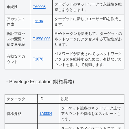
ターゲットのネットワークで永続性を維
永続性
TA0003
持しようとします。
アカウント
ターゲットに新しいユーザーIDを作成し
T1136
作成
ます。
認証プロセ
MFAトークンを変更して、ターゲットの
スの変更：
T1556.006
ネットワークにアクセスする可能性があ
多要素認証
ります。
パスワードが変更されてもネットワーク
有効なアカ
T1078
アクセスを維持するために、有効なアカ
ウント
ウントを悪用して制御します。
・Privelege Escalation (特権昇格)
テクニック
ID
説明
ターゲット組織のネットワーク上で
特権昇格
TA0004
アカウントの特権をエスカレートし
ます。
ターゲットのSSOテナントにフェデ