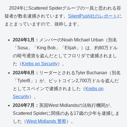
2024年にScattered Spiderグループの一員と思われる容
疑者が数名逮捕されています。
SilentPush社のレポート
に
まとまっていますので、抜粋します。
2024年1月：
メンバーのNoah Michael Urban（別名
「Sosa」「King Bob」「Elijah」）は、約80万ドル
の暗号通貨を盗んだとしてフロリダで逮捕されまし
た（
Krebs on Security
）。
2024年6月：
リーダーとされるTyler Buchanan（別名
「TylerB」）が、ビットコイン2,700万ドルを盗んだ
としてスペインで逮捕されました（
Krebs on
Security
）。
2024年7月：
英国West Midlandsの法執行機関が、
Scattered Spiderに関係のある17歳の少年を逮捕しま
した（
West Midlands 警察
）。