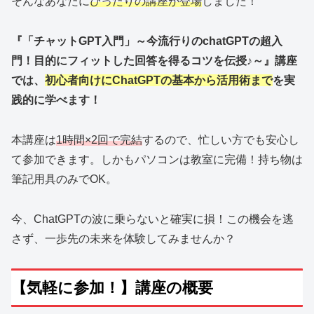
そんなあなたに
ぴったりの講座が登場
しました！
『
「チャットGPT入門」～今流行りのchatGPTの超入
門！目的にフィットした回答を得るコツを伝授♪～
』講座
では、
初心者向けにChatGPTの基本から活用術まで
を実
践的に学べます！
本講座は
1時間×2回で完結
するので、忙しい方でも安心し
て参加できます。しかもパソコンは教室に完備！持ち物は
筆記用具のみでOK。
今、ChatGPTの波に乗らないと確実に損！この機会を逃
さず、一歩先の未来を体験してみませんか？
【気軽に参加！】講座の概要